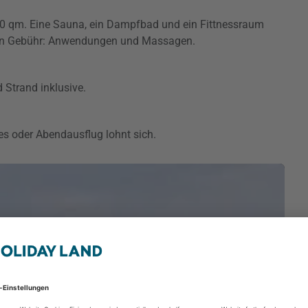
00 qm. Eine Sauna, ein Dampfbad und ein Fittnessraum
gen Gebühr: Anwendungen und Massagen.
Strand inklusive.
s oder Abendausflug lohnt sich.