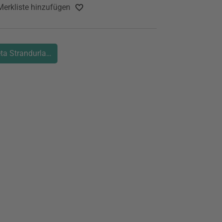
Merkliste hinzufügen
eta Strandurlaub Wanderurlaub Familienurlaub Natur Griechesch