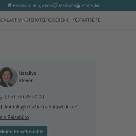
Reisebüro Burgwedel
Merkliste
Anmelden
SEN
LAST MINUTE
HOTEL
REISEBERICHTE
STARTSEITE
Nataliya
Steven
(0 51 39) 89 30 00
kontakt@reisebuero-burgwedel.de
ein Reisebüro
Meine Reiseberichte