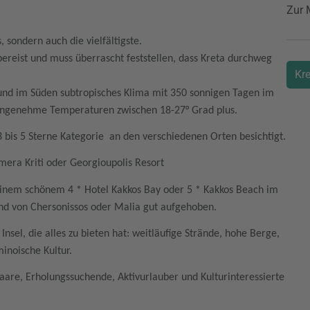
Zur 
, sondern auch die vielfältigste.
bereist und muss überrascht feststellen, dass Kreta durchweg
Kr
und im Süden subtropisches Klima mit 350 sonnigen Tagen im
 angenehme Temperaturen zwischen 18-27° Grad plus.
 3 bis 5 Sterne Kategorie an den verschiedenen Orten besichtigt.
imera Kriti oder Georgioupolis Resort
inem schönem 4 * Hotel Kakkos Bay oder 5 * Kakkos Beach im
gend von Chersonissos oder Malia gut aufgehoben.
Insel, die alles zu bieten hat: weitläufige Strände, hohe Berge,
minoische Kultur.
 Paare, Erholungssuchende, Aktivurlauber und Kulturinteressierte