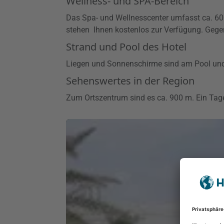
Wellness- und SPA-Bereich
Das Spa- und Wellnesscenter umfasst ca. 6
stehen Ihnen kostenlos zur Verfügung. Ge
Strand und Pool des Hotel
Liegen und Sonnenschirme sind am Pool und 
Sehenswertes in der Region
Zum Ortszentrum sind es ca. 900 m. Ein Tage